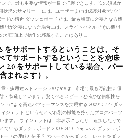
ページで、最も重要な情報が一目で把握できます。次の領域か
使用状況のサマリー 」には、ユーザーまたは保護対象デバイ
ボードの構造 ダッシュボードでは、最も頻繁に必要となる機
機能が必要になった場合には、スライドパネルでその機能
のが画面上で操作の邪魔することはあり …
 ES をサポートするということは、そ
べてサポートするということを意味
 2.0 をサポートしている場合、バー
象に含まれます）。
・多用途ストレージ Seagateは、市場で最も万能性に優
計・製造しています。驚くべきスピードと確かな信頼性を
らフラッシュによる高速パフォーマンスを実現する 2009/01/27 ダッ
ウィジェット というそれぞれ別の機能を持ったブログパーツ
います。 ウィジェットは、非表示にしたり、追加したりで
ッシュボード 2000/04/01 Nagios XI ダッシュボ
I - ダッシュボードの理解と使用 別のページからダッシュレットをダッ