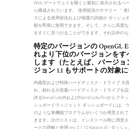
Web ゲートウェイを開くと最初に表示される
ら構成されています。 使用状況のサマリー 「 
スによる使用状況および保護の詳細が ダッシュ
能を即座に使用できます。そして、さらに高度な
をすぐに見つけることができます。それ以外のも
特定のバージョンの OpenGL
れより下位のバージョンをす
します（たとえば、バージョン
ジョン 1.1 もサポートの対
内蔵型および特殊ハードディスク・ドライブ 大容量
れ、頼れる大容量ハードディスク・ドライブを設
誇るBarraCuda®およびBarraCuda Proか
シュボードウィジェット ダッシュボードには、
のような単機能プログラムがいくつか用意されて
きます。次のリストは、インストール時に用意されているダ
ードの理解と使用 rev 2.1 10 Nagios X