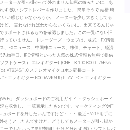
メーターが引っ掛かって外れません知恵の輪みたいに、あ
ず 狭い シフトレバーを作りました。 簡単そうで 結構 時
こいい感じじゃなかろうか。 メーターを少し大きくしてる
けど、 言わなければわからないくらいに、出来てるんじゃ
ows 7でサポートされるものを確認しました。この一覧にない旧
行っていません。 トレーダーズ・ウェブは、株式・FX情報
ス、FXニュース、中国株ニュース、株価、チャート、経済
5先物手口、IPO情報といった人気の株式情報も無料で提供
ケース） エレキギター用CNB TB-100 B000T76EN6
technica AT8345/1.0 ステレオマイクロホン延長コード
0 ORANGE エレキギター B000WVK6UQ PLAYTECH エレキギター
Wi-Fi」 ダッシュボードのご利用ガイド ・ダッシュボード
状況を収集し、 一覧表示したものです。マーケティングやIT
ダッシュボードを外したいんですけど・・・ 最近HA21Sを手に
を外そうとしたんですけど、どうしてもメーターが引っ掛か
こーでもないって悪戦苦闘したけど外れず 狭い シフトレバ