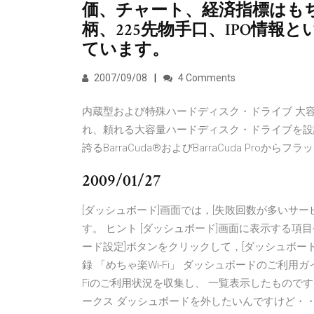
価、チャート、経済指標はも
柄、225先物手口、IPO情
ています。
2007/09/08
4 Comments
内蔵型および特殊ハードディスク・ドライブ 大容量
れ、頼れる大容量ハードディスク・ドライブを設
誇るBarraCuda®およびBarraCuda Pr
2009/01/27
[ダッシュボード]画面では，[失敗回数が多いサー
す。 ヒント [ダッシュボード]画面に表示する項
ード設定]ボタンをクリックして，[ダッシュボード
録 「めちゃ楽Wi-Fi」 ダッシュボードのご利用
Fiのご利用状況を収集し、 一覧表示したものです。
ークス ダッシュボードを外したいんですけど・・・