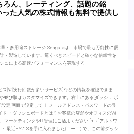
ちろん、レーティング、話題の銘
報といった人気の株式情報も無料で提供し
・多用途ストレージ Seagateは、市場で最も万能性に優
計・製造しています。驚くべきスピードと確かな信頼性を
oからフラッシュによる高速パフォーマンスを実現する
ビス]や[実行回数が多いサービス]などの情報を確認できま
目や並び順はカスタマイズできます。右上にある[ダッシュ ボ
設定]画面で設定して 1. メールアドレス・パスワードの登
ガイド ・ダッシュボードとは？お客様の店舗やオフィスのWi-
マーケティングやIT管理にご活用ください [mixi]アルトワ
 最近HA21Sを手に入れました(￣ー￣) で、この前ダッシ