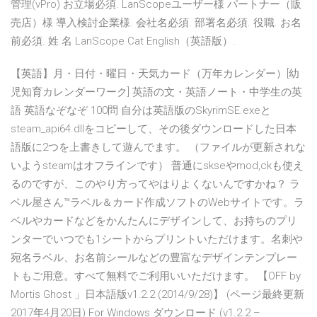
管理(vPro) お立場必須. LanScopeユーザー様 パートナー（販
売店）様 導入検討企業様. 会社名必須. 部署名必須. 役職. お名
前必須. 姓 名 LanScope Cat English（英語版）.
【英語】月・日付・曜日・天気カード（万年カレンダー）[幼
児知育カレンダーワーク] 英語の文・英語ノート・中学生の英
語 英語なぞなぞ 100問 自分は英語版のSkyrimSE.exeと
steam_api64.dllをコピーして、その後ダウンロードした日本
語版に2つを上書きして遊んでます。 （ファイルが更新されな
いようsteamはオフラインです） 普通にskseやmod,ckも使え
るのですが、このやり方ってやはりよくないんですかね？ ラ
ベル屋さん™ラベル＆カード作成ソフトのWebサイトです。ラ
ベルやカードなどをかんたんにデザインして、お持ちのプリ
ンターでいつでも1シートからプリントいただけます。名刺や
宛名ラベル、お名前シールなどの豊富なデザインテンプレー
トもご用意。すべて無料でご利用いいただけます。 【OFF by
Mortis Ghost 」日本語版v1.2.2 (2014/9/28)】 (ページ最終更新
2017年4月20日) For Windows ダウンロード (v1.2.2 –