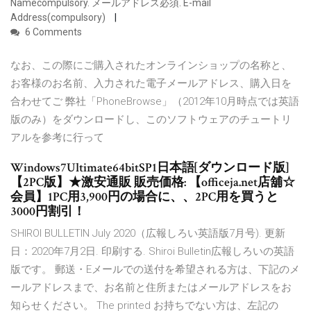
Namecompulsory. メールアドレス必須. E-mail
Address(compulsory)
6 Comments
なお、この際にご購入されたオンラインショップの名称と、
お客様のお名前、入力された電子メールアドレス、購入日を
合わせてご 弊社「PhoneBrowse」（2012年10月時点では英語
版のみ）をダウンロードし、このソフトウェアのチュートリ
アルを参考に行って
Windows7Ultimate64bitSP1日本語[ダウンロード版]
【2PC版】★激安通販 販売価格: 【officeja.net店舖☆
会員】1PC用3,900円の場合に、、2PC用を買うと
3000円割引！
SHIROI BULLETIN July 2020（広報しろい英語版7月号). 更新
日：2020年7月2日. 印刷する. Shiroi Bulletin広報しろいの英語
版です。 郵送・Eメールでの送付を希望される方は、下記のメ
ールアドレスまで、お名前と住所またはメールアドレスをお
知らせください。 The printed お持ちでない方は、左記の