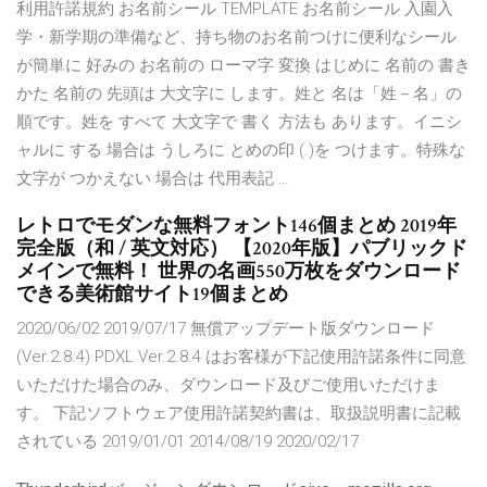
利用許諾規約 お名前シール TEMPLATE お名前シール 入園入
学・新学期の準備など、持ち物のお名前つけに便利なシール
が簡単に 好みの お名前の ローマ字 変換 はじめに 名前の 書き
かた 名前の 先頭は 大文字に します。姓と 名は「姓－名」の
順です。姓を すべて 大文字で 書く 方法も あります。イニシ
ャルに する 場合は うしろに とめの印 (.)を つけます。特殊な
文字が つかえない 場合は 代用表記 …
レトロでモダンな無料フォント146個まとめ 2019年
完全版（和 / 英文対応） 【2020年版】パブリックド
メインで無料！ 世界の名画550万枚をダウンロード
できる美術館サイト19個まとめ
2020/06/02 2019/07/17 無償アップデート版ダウンロード
(Ver.2.8.4) PDXL Ver.2.8.4 はお客様が下記使用許諾条件に同意
いただけた場合のみ、ダウンロード及びご使用いただけま
す。 下記ソフトウェア使用許諾契約書は、取扱説明書に記載
されている 2019/01/01 2014/08/19 2020/02/17