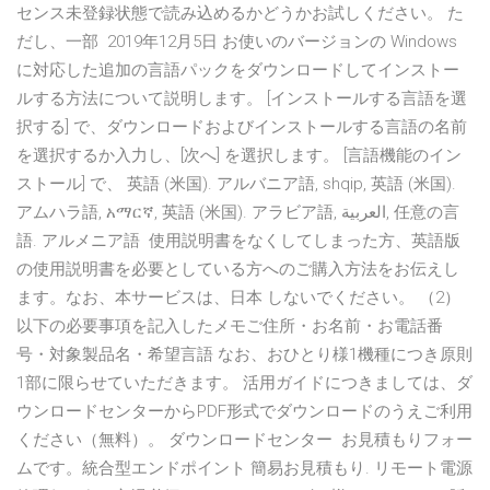
センス未登録状態で読み込めるかどうかお試しください。 た
だし、一部 2019年12月5日 お使いのバージョンの Windows
に対応した追加の言語パックをダウンロードしてインストー
ルする方法について説明します。 [インストールする言語を選
択する] で、ダウンロードおよびインストールする言語の名前
を選択するか入力し、[次へ] を選択します。 [言語機能のイン
ストール] で、 英語 (米国). アルバニア語, shqip, 英語 (米国).
アムハラ語, አማርኛ, 英語 (米国). アラビア語, العربية, 任意の言
語. アルメニア語 使用説明書をなくしてしまった方、英語版
の使用説明書を必要としている方へのご購入方法をお伝えし
ます。なお、本サービスは、日本 しないでください。 （2）
以下の必要事項を記入したメモご住所・お名前・お電話番
号・対象製品名・希望言語 なお、おひとり様1機種につき原則
1部に限らせていただきます。 活用ガイドにつきましては、ダ
ウンロードセンターからPDF形式でダウンロードのうえご利用
ください（無料）。 ダウンロードセンター お見積もりフォー
ムです。統合型エンドポイント 簡易お見積もり. リモート電源