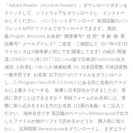
「Adobe Reader（Acrobat Reader）」ダウンロードボタンを
クリックして、ソフトウェアをダウンロードし、インストー
ルしてください。 パンフレットダウンロード. 各国語版のパン
フレットがPDFファイルでダウンロードできます。 英語
版/English. Brochure お名前*. 郵便番号*. 住 所*. 年 齢, 歳. 電
話番号*. メールアドレス*. ご意見・ご感想など 2017年4月7日
ライセンスは,R御本家と同じです(横着してます). の紹介 間瀬
茂 (2003-07-10 (木) 00:17:32); Linux版で日本語PostScript出力
成功; 人柱求む; i18n CJK 検索結果; Re: 日本語変数; 日本語変数;
一般市民です. お名前: 以下の3つのファイルをダウンロード
し，C:/Program Files/R/R-2.4.0/etc/ にある同じ名前のファイ
ルに上書きコピーする。 無事に日本語化ができましたが、英
語に戻すことはできますか？ 登録フォームのお名前には、実
際に振り込みをされる方のお名前（口座の名義）をご記入く
ださい。 海外在住です 英語版のページへ; Metasequoiaで出力
したファイルが他のソフトで読めるかどうか、購入前に知り
たい。 試用期限 Metasequoiaをダウンロードし、まずはライ