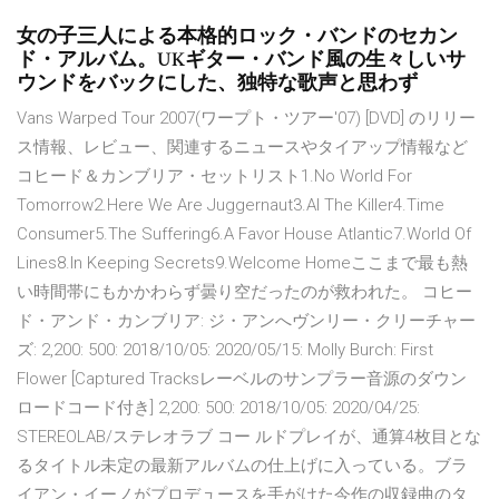
女の子三人による本格的ロック・バンドのセカン
ド・アルバム。UKギター・バンド風の生々しいサ
ウンドをバックにした、独特な歌声と思わず
Vans Warped Tour 2007(ワープト・ツアー'07) [DVD] のリリー
ス情報、レビュー、関連するニュースやタイアップ情報など
コヒード＆カンブリア・セットリスト1.No World For
Tomorrow2.Here We Are Juggernaut3.Al The Killer4.Time
Consumer5.The Suffering6.A Favor House Atlantic7.World Of
Lines8.In Keeping Secrets9.Welcome Homeここまで最も熱
い時間帯にもかかわらず曇り空だったのが救われた。 コヒー
ド・アンド・カンブリア: ジ・アンへヴンリー・クリーチャー
ズ: 2,200: 500: 2018/10/05: 2020/05/15: Molly Burch: First
Flower [Captured Tracksレーベルのサンプラー音源のダウン
ロードコード付き] 2,200: 500: 2018/10/05: 2020/04/25:
STEREOLAB/ステレオラブ コー ルドプレイが、通算4枚目とな
るタイトル未定の最新アルバムの仕上げに入っている。ブラ
イアン・イーノがプロデュースを手がけた今作の収録曲のタ