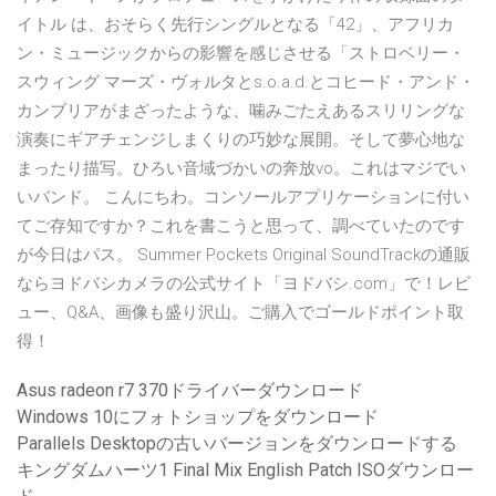
イトル は、おそらく先行シングルとなる「42」、アフリカ
ン・ミュージックからの影響を感じさせる「ストロベリー・
スウィング マーズ・ヴォルタとs.o.a.d.とコヒード・アンド・
カンブリアがまざったような、噛みごたえあるスリリングな
演奏にギアチェンジしまくりの巧妙な展開。そして夢心地な
まったり描写。ひろい音域づかいの奔放vo。これはマジでい
いバンド。 こんにちわ。コンソールアプリケーションに付い
てご存知ですか？これを書こうと思って、調べていたのです
が今日はパス。 Summer Pockets Original SoundTrackの通販
ならヨドバシカメラの公式サイト「ヨドバシ.com」で！レビ
ュー、Q&A、画像も盛り沢山。ご購入でゴールドポイント取
得！
Asus radeon r7 370ドライバーダウンロード
Windows 10にフォトショップをダウンロード
Parallels Desktopの古いバージョンをダウンロードする
キングダムハーツ1 Final Mix English Patch ISOダウンロー