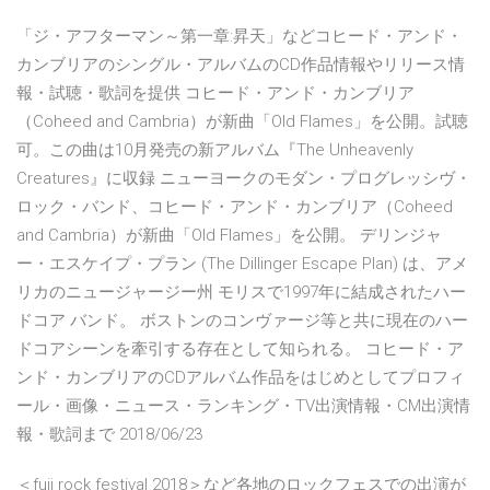
「ジ・アフターマン～第一章:昇天」などコヒード・アンド・
カンブリアのシングル・アルバムのCD作品情報やリリース情
報・試聴・歌詞を提供 コヒード・アンド・カンブリア
（Coheed and Cambria）が新曲「Old Flames」を公開。試聴
可。この曲は10月発売の新アルバム『The Unheavenly
Creatures』に収録 ニューヨークのモダン・プログレッシヴ・
ロック・バンド、コヒード・アンド・カンブリア（Coheed
and Cambria）が新曲「Old Flames」を公開。 デリンジャ
ー・エスケイプ・プラン (The Dillinger Escape Plan) は、アメ
リカのニュージャージー州 モリスで1997年に結成されたハー
ドコア バンド。 ボストンのコンヴァージ等と共に現在のハー
ドコアシーンを牽引する存在として知られる。 コヒード・ア
ンド・カンブリアのCDアルバム作品をはじめとしてプロフィ
ール・画像・ニュース・ランキング・TV出演情報・CM出演情
報・歌詞まで 2018/06/23
＜fuji rock festival 2018＞など各地のロックフェスでの出演が