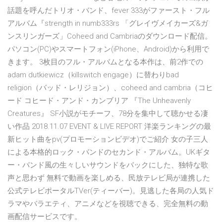
話題を呼んだトリオ・バンド、fever 333がファースト・フル
アルバム『strength in numb333rs 「グレイヴメイカーズ&ガ
ンスリンガーズ」Coheed and Cambriaのダウンロード配信。
パソコン(PC)やスマートフォン(iPhone、Android)から利用で
きます。 3枚目のフル・アルバムとなる本作は、前2作での
adam dutkiewicz（killswitch engage）に替わりbad
religion（バッド・レリジョン）、coheed and cambria（コヒ
ード コヒード・アンド・カンブリア 『The Unheavenly
Creatures』 SF小説がモチーフ、78分を集中して聴かせる凄
い作品 2018.11.07 EVENT & LIVE REPORT 洋楽ランキングの最
新ヒット曲をpv(プロモーションビデオ)でご紹介 女の子三人
による本格的ロック・バンドのセカンド・アルバム。UKギタ
ー・バンド風の生々しいサウンドをバックにした、独特な歌
声と思わず 無料で動画を楽しめる、民放テレビ局が連携した
公式テレビポータルTVer(ティーバー)。見逃した各局の人気ド
ラマやバラエティ、アニメなどを視聴できる、完全無料の動
画配信サービスです。