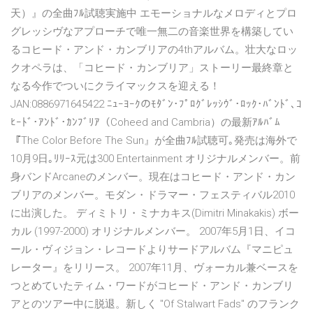
天）』の全曲ﾌﾙ試聴実施中 エモーショナルなメロディとプロ
グレッシヴなアプローチで唯一無二の音楽世界を構築してい
るコヒード・アンド・カンブリアの4thアルバム。壮大なロッ
クオペラは、「コヒード・カンブリア」ストーリー最終章と
なる今作でついにクライマックスを迎える！
JAN:0886971645422 ﾆｭｰﾖｰｸのﾓﾀﾞﾝ･ﾌﾟﾛｸﾞﾚｯｼｳﾞ･ﾛｯｸ･ﾊﾞﾝﾄﾞ､ｺ
ﾋｰﾄﾞ･ｱﾝﾄﾞ･ｶﾝﾌﾞﾘｱ（Coheed and Cambria）の最新ｱﾙﾊﾞﾑ
『The Color Before The Sun』が全曲ﾌﾙ試聴可｡発売は海外で
10月9日｡ﾘﾘｰｽ元は300 Entertainment オリジナルメンバー。前
身バンドArcaneのメンバー。現在はコヒード・アンド・カン
ブリアのメンバー。モダン・ドラマー・フェスティバル2010
に出演した。 ディミトリ・ミナカキス(Dimitri Minakakis) ボー
カル (1997-2000) オリジナルメンバー。 2007年5月1日、イコ
ール・ヴィジョン・レコードよりサードアルバム『マニピュ
レーター』をリリース。 2007年11月、ヴォーカル兼ベースを
つとめていたティム・ワードがコヒード・アンド・カンブリ
アとのツアー中に脱退。新しく "Of Stalwart Fads" のフランク