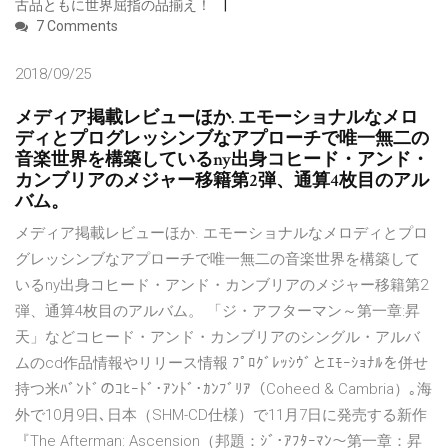
古品ともに世界屈指の品揃え！
7 Comments
2018/09/25
メディア掲載レビューほか. エモーショナルなメロ
ディとプログレッシンブなアプローチで唯一無二の
音楽世界を構築しているny出身コヒード・アンド・
カンブリアのメジャー移籍第2弾、通算4枚目のアル
バム。
メディア掲載レビューほか. エモーショナルなメロディとプロ
グレッシンブなアプローチで唯一無二の音楽世界を構築して
いるny出身コヒード・アンド・カンブリアのメジャー移籍第2
弾、通算4枚目のアルバム。 「ジ・アフターマン～第一章:昇
天」などコヒード・アンド・カンブリアのシングル・アルバ
ムのcd作品情報やリリース情報 ﾌﾟﾛｸﾞﾚｯｼｳﾞとｴﾓｰｼｮﾅﾙを併せ
持つ米ﾊﾞﾝﾄﾞのｺﾋｰﾄﾞ･ｱﾝﾄﾞ･ｶﾝﾌﾞﾘｱ（Coheed & Cambria）｡海
外で10月9日､日本（SHM-CD仕様）で11月7日に発売する新作
『The Afterman: Ascension（邦題：ｼﾞ･ｱﾌﾀｰﾏﾝ～第一章：昇