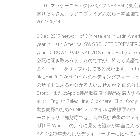
CD 01 マラゲーニャ / クレバノフ NHK-
盛りだくさん。ラジコプレミアムなら日本全国でN
2014/08/14
6 Dec 2017 network of DIY retailers in Latin Ameri
year in. Latin America. SWISSQUOTE DECEMBER 
year TO DOWNLOAD. NYT VR Simone Veil (edito
必死に聞き取ろうとしたのですが、恐らく英語ではない
のSinnermanをサンプルしてると思います。 http://www.u
file_id=0000296580.mp3 のヘディ
のサイトにあるか分かる人いませんか？ 曲の詳しい
Store、またはApple製品取扱店で製品を購入する
まで。English Sales Line, Click here. 日本
動き商標のための MPEG ファイルは商標庁のウ
ーストラリア知財庁では、音声及び映像のファイル
9月5日 Wouldn のように見える誰かが本当に入っ
$210 億毎年失われたデッキ ユーザーに比べ