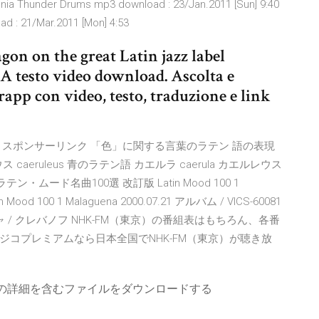
a Thunder Drums mp3 download : 23/Jan.2011 [Sun] 9:40
d : 21/Mar.2011 [Mon] 4:53
gon on the great Latin jazz label
A testo video download. Ascolta e
app con video, testo, traduzione e link
スポンサーリンク 「色」に関する言葉のラテン 語の表現
caeruleus 青のラテン語 カエルラ caerula カエルレウス
19 ラテン・ムード名曲100選 改訂版 Latin Mood 100 1
d 100 1 Malaguena 2000.07.21 アルバム / VICS-60081
 マラゲーニャ / クレバノフ NHK-FM（東京）の番組表はもちろん、各番
コプレミアムなら日本全国でNHK-FM（東京）が聴き放
ーの詳細を含むファイルをダウンロードする