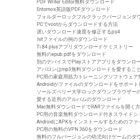
PDF Writer Editor無料ダウンロード
Entornos英語版PDFダウンロード
フォルダーロックフルクラックバージョンダ
PCでvootからダウンロードする方法
遅いダウンロード速度を修正するps4
.hitファイルの例のダウンロード
Ti 84 plusアプリダウンロードケミストリー
無料のepub pdfをダウンロード
別のデバイスでPlayストアアプリをダウンロ
アバロンはmp3無料ダウンロードを愛するこ
PC用の家庭用筋力トレーニングソフトウェア
Androidがファイルのダウンロードをサポー
ソールズベリー大学ロックダウンブラウザー
愛する近所のアルバムのダウンロード
Mac無料ダウンロードでRARファイルを開く
PC用の音楽無料ダウンロード付きスライドシ
AndroidにAPKをインストールするための
PC用の無料のVPN 360をダウンロード
無料のフルバージョンの幼児向けゲームのダ