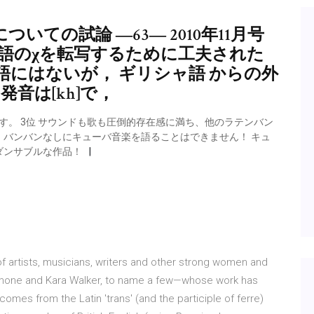
ての試論 ―63― 2010年11月号
ャ語のχを転写するために工夫された
にはないが， ギリシャ語 からの外
．発音は[kh]で，
す。 3位 サウンドも歌も圧倒的存在感に満ち、他のラテンバン
バンバンなしにキューバ音楽を語ることはできません！ キュ
ダンサブルな作品！
f artists, musicians, writers and other strong women and
imone and Kara Walker, to name a few—whose work has
comes from the Latin 'trans' (and the participle of ferre)