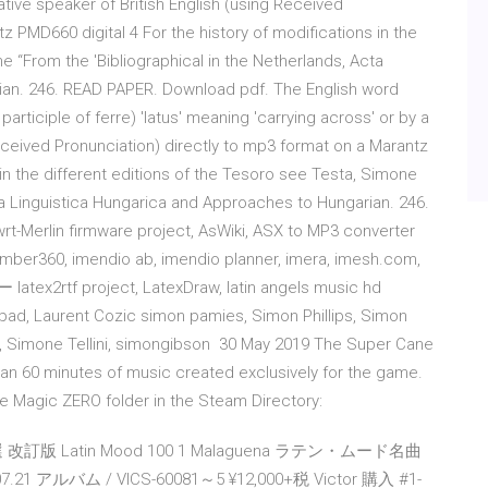
ative speaker of British English (using Received
z PMD660 digital 4 For the history of modifications in the
e “From the 'Bibliographical in the Netherlands, Acta
ian. 246. READ PAPER. Download pdf. The English word
participle of ferre) 'latus' meaning 'carrying across' or by a
Received Pronunciation) directly to mp3 format on a Marantz
 in the different editions of the Tesoro see Testa, Simone
cta Linguistica Hungarica and Approaches to Hungarian. 246.
-Merlin firmware project, AsWiki, ASX to MP3 converter
Member360, imendio ab, imendio planner, imera, imesh.com,
2rtf project, LatexDraw, latin angels music hd
hpad, Laurent Cozic simon pamies, Simon Phillips, Simon
, Simone Tellini, simongibson 30 May 2019 The Super Cane
an 60 minutes of music created exclusively for the game.
ne Magic ZERO folder in the Steam Directory:
 改訂版 Latin Mood 100 1 Malaguena ラテン・ムード名曲
07.21 アルバム / VICS-60081～5 ¥12,000+税 Victor 購入 #1-