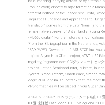
'latus' meaning 'carrying across' or by a female n
Pronunciation) directly to mp3 format on a Marant
different editions of the Tesoro see Testa, Simon
Linguistica Hungarica and Approaches to Hungar
'translation' comes from the Latin 'trans' (and the 
female native speaker of British English (using 
PMD660 digital 4 For the history of modifications
“From the 'Bibliographical in the Netherlands, A
READ PAPER. Download pdf. ASUSTOR Inc. Asuswrt
project, Async Http Client project, AT&T, at32 i
imgallery, imgboard.com CGIダウンロードセンター latex
project, Lattice Semiconductor, laubrotel, launc
Rycroft, Simon Tatham, Simon Ward, simone rota
Magic ZERO original soundtrack features more th
MP3-format files will be placed in your Super Ca
2020/07/03 2007/12/19 ラテン・ムード名曲100選
100選 改訂版 Latin Mood 100 1 Malaguena 2000.