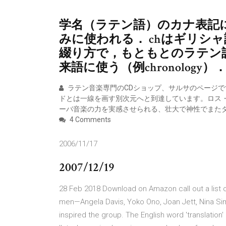
学名（ラテン語）のカナ表記につい
みに使われる． chはギリシ
綴り方で，もともとのラテン語
来語に使う（例chronology）
ラテン音楽専門のCDショップ、サルサのページで
ドとは一線を画す別次元へと到達しています。ロス・
ーバ音楽の力を実感させられる、壮大で神性でまた
4 Comments
2006/11/17
2007/12/19
28 Feb 2018 Download on Amazon call out a list o
men—Angela Davis, Yoko Ono, Joan Jett, Nina S
inspired the group. The English word 'translation' 