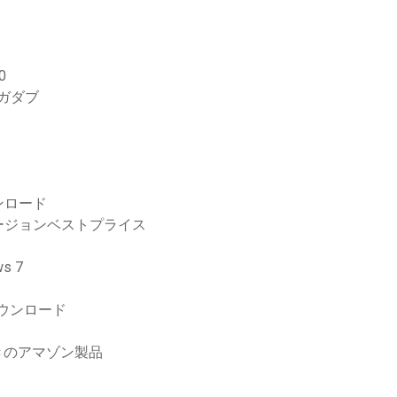
0
ンガダブ
ンロード
ージョンベストプライス
s 7
ダウンロード
きのアマゾン製品