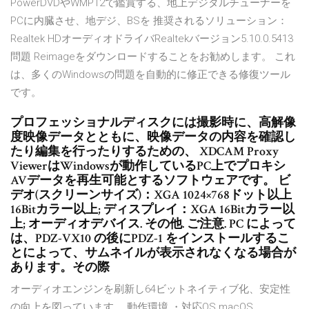
PowerDVDやWMP12で鑑賞する、地上デジタルチューナーを
PCに内臓させ、地デジ、BSを 推奨されるソリューション：
Realtek HDオーディオドライバRealtekバージョン5.10.0.5413
問題 Reimageをダウンロードすることをお勧めします。 これ
は、多くのWindowsの問題を自動的に修正できる修復ツール
です。
プロフェッショナルディスクには撮影時に、高解像
度映像データとともに、映像データの内容を確認し
たり編集を行ったりするための、 XDCAM Proxy
ViewerはWindowsが動作しているPC上でプロキシ
AVデータを再生可能とするソフトウェアです。 ビ
デオ(スクリーンサイズ)：XGA 1024×768ドット以上
16Bitカラー以上; ディスプレイ：XGA 16Bitカラー以
上; オーディオデバイス. その他. ご注意. PC によって
は、PDZ-VX10 の後にPDZ-1 をインストールするこ
とによって、サムネイルが表示されなくなる場合が
あります。その際
オーディオエンジンを刷新し64ビットネイティブ化、安定性
の向上を図っています。 動作環境 ・対応OS macOS