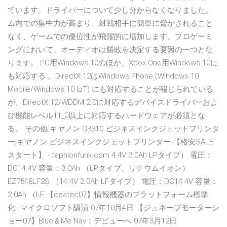
ています。ドライバーについて少し分からなくなりました。
ム内での集中力が高まり、対戦相手に簡単に脅かされること
なく、ゲームでの優位性が飛躍的に増加します。プロゲーミ
ングにおいて、オーディオは勝敗を決定する要因の一つとな
ります。 PC用Windows 10のほか、Xbox One用Windows 10に
も対応する 。DirectX 12はWindows Phone (Windows 10
Mobile/Windows 10 IoT) にも対応することが報じられている
が、DirectX 12/WDDM 2.0に対応するデバイスドライバーおよ
び機能レベル11_0以上に対応するハードウェアが必須とな
る。 その他-キヤノン G3310 ビジネスインクジェットプリンタ
ー,キヤノン ビジネスインクジェットプリンター-【格安SALE
スタート】 - tephlonfunk.com 4.4V 3.0Ah LPタイプ） 電圧：
DC14.4V 容量：3.0Ah （LPタイプ、リチウムイオン）
EZ7548LF2S （14.4V 2.0Ah LFタイプ） 電圧：DC14.4V 容量：
2.0Ah （LF 【ceatec07】情報機器のプラットフォーム標準
化…マイクロソフト講演 07年10月4日 【ジュネーブモーターシ
ョー07】Blue＆Me Nav：デビューへ 07年3月12日