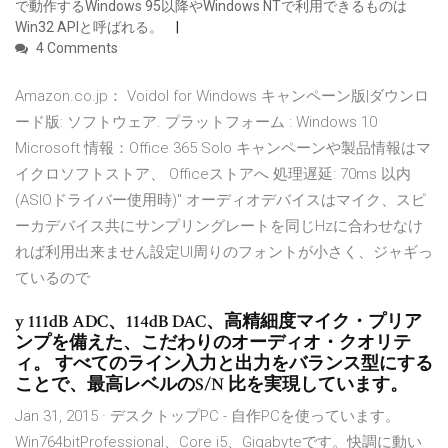
で動作するWindows 95以降やWindows NTで利用できるものは
Win32 APIと呼ばれる。
4 Comments
Amazon.co.jp： Voidol for Windows キャンペーン版|ダウンロ
ード版: ソフトウェア. プラットフォーム : Windows 10
Microsoft 情報：Office 365 Solo キャンペーンや製品情報はマ
イクロソフトストア、 Officeストアへ 処理遅延: 70ms 以内
(ASIOドライバー使用時)" オーディオデバイスはマイク、スピ
ーカデバイス共にサンプリングレートを同じHzに合わせなけ
れば利用出来ません設定UI周りのフォントが小さく、ジャギっ
ているので
y 111dB ADC、114dB DAC、高精細度マイク・プリア
ンプを備えた、こだわりのオーディオ・クオリテ
ィ。 すべてのライン入力と出力をバランス型にする
ことで、最高レベルのS/N 比を実現しています。
Jan 31, 2015 · デスクトップPC - 自作PCを使っています。
Win764bitProfessional、Core i5、Gigabyteです。快調に動い