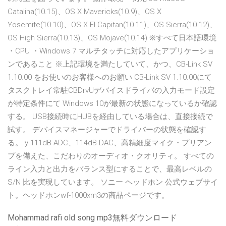
Catalina(10.15)、OS X Mavericks(10.9)、OS X
Yosemite(10.10)、OS X El Capitan(10.11)、OS Sierra(10.12)、
OS High Sierra(10.13)、OS Mojave(10.14) ※すべて日本語環境
・CPU ・Windows 7 マルチタッチに対応したアプリケーショ
ンであること ※上記環境を満たしていて、かつ、CB-Link SV
1.10.00 をお使いのお客様へのお願い CB-Link SV 1.10.00にて
タスクトレイ常駐CBDrvUデバイスドライバの入力モード設定
が特定条件にて Windows 10が最新の状態になっているか確認
する。 USB接続時にHUBを経由している場合は、直接接続で
試す。 デバイスマネージャーでドライバーの状態を確認す
る。 y 111dB ADC、114dB DAC、高精細度マイク・プリアン
プを備えた、こだわりのオーディオ・クオリティ。 すべての
ライン入力と出力をバランス型にすることで、最高レベルの
S/N 比を実現しています。 ソニー ヘッドホン 公式ウェブサイ
ト。ヘッドホンwf-1000xm3の商品ページです。
Mohammad rafi old song mp3無料ダウンロード