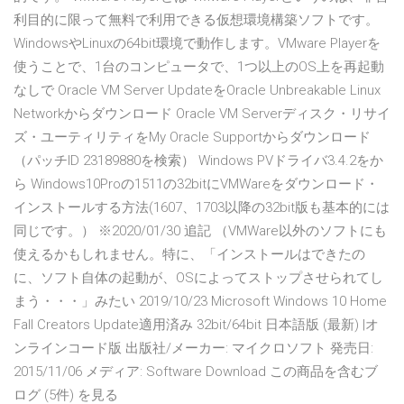
利目的に限って無料で利用できる仮想環境構築ソフトです。
WindowsやLinuxの64bit環境で動作します。VMware Playerを
使うことで、1台のコンピュータで、1つ以上のOS上を再起動
なしで Oracle VM Server UpdateをOracle Unbreakable Linux
Networkからダウンロード Oracle VM Serverディスク・リサイ
ズ・ユーティリティをMy Oracle Supportからダウンロード
（パッチID 23189880を検索） Windows PVドライバ3.4.2をか
ら Windows10Proの1511の32bitにVMWareをダウンロード・
インストールする方法(1607、1703以降の32bit版も基本的には
同じです。） ※2020/01/30 追記 （VMWare以外のソフトにも
使えるかもしれません。特に、「インストールはできたの
に、ソフト自体の起動が、OSによってストップさせられてし
まう・・・」みたい 2019/10/23 Microsoft Windows 10 Home
Fall Creators Update適用済み 32bit/64bit 日本語版 (最新) |オ
ンラインコード版 出版社/メーカー: マイクロソフト 発売日:
2015/11/06 メディア: Software Download この商品を含むブ
ログ (5件) を見る