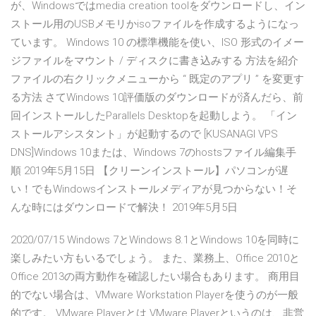
が、Windowsではmedia creation toolをダウンロードし、イン
ストール用のUSBメモリかisoファイルを作成するようになっ
ています。 Windows 10 の標準機能を使い、ISO 形式のイメー
ジファイルをマウント / ディスクに書き込みする 方法を紹介
ファイルの右クリックメニューから “ 既定のアプリ ” を変更す
る方法 さてWindows 10評価版のダウンロードが済んだら、前
回インストールしたParallels Desktopを起動しよう。 「イン
ストールアシスタント」が起動するので [KUSANAGI VPS
DNS]Windows 10または、Windows 7のhostsファイル編集手
順 2019年5月15日 【クリーンインストール】パソコンが遅
い！でもWindowsインストールメディアが見つからない！そ
んな時にはダウンロードで解決！ 2019年5月5日
2020/07/15 Windows 7とWindows 8.1とWindows 10を同時に
楽しみたい方もいるでしょう。 また、業務上、Office 2010と
Office 2013の両方動作を確認したい場合もあります。 商用目
的でない場合は、VMware Workstation Playerを使うのが一般
的です。 VMware Playerとは VMware Playerというのは、非営