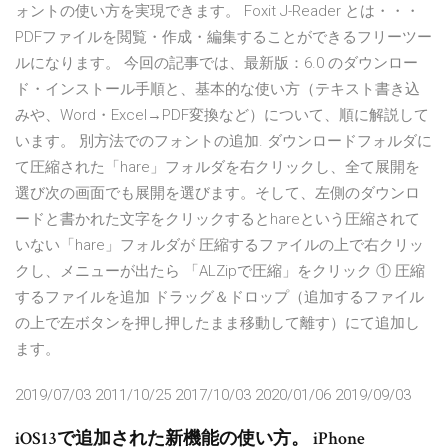
ォントの使い方を実現できます。 Foxit J-Reader とは・・・
PDFファイルを閲覧・作成・編集することができるフリーツー
ルになります。 今回の記事では、最新版：6.0 のダウンロー
ド・インストール手順と、基本的な使い方（テキスト書き込
みや、Word・Excel→PDF変換など）について、順に解説して
います。 別方法でのフォントの追加. ダウンロードフォルダに
て圧縮された「hare」フォルダを右クリックし、全て展開を
選び次の画面でも展開を選びます。そして、左側のダウンロ
ードと書かれた文字をクリックするとhareという圧縮されて
いない「hare」フォルダが 圧縮するファイルの上で右クリッ
クし、メニューが出たら 「ALZipで圧縮」をクリック ① 圧縮
するファイルを追加 ドラッグ＆ドロップ（追加するファイル
の上で左ボタンを押し押したまま移動して離す）にて追加し
ます。
2019/07/03 2011/10/25 2017/10/03 2020/01/06 2019/09/03
iOS13で追加された新機能の使い方。 iPhone